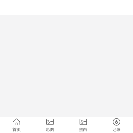
首页
彩图
黑白
记录