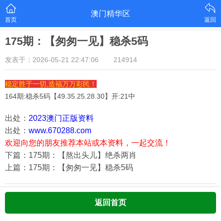
澳门精华区
首页
返回
175期：【匆匆一见】稳杀5码
发表于：2026-05-21 22:47:06
214914
稳定胜于一切,造福万万彩民！
164期:稳杀5码【
49.35.25.28.30
】开:21中
出处：
2023澳门正版资料
出处：
www.670288.com
欢迎向您的朋友推荐本站或本资料，一起交流！
下篇：175期：【熬出头儿】绝杀两肖
上篇：175期：【匆匆一见】稳杀5码
返回首页