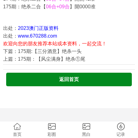
175期：绝杀二合【
06合+09合
】開0000准
出处：
2023澳门正版资料
出处：
www.670288.com
欢迎向您的朋友推荐本站或本资料，一起交流！
下篇：175期:【三分酒意】绝杀一头
上篇：175期：【风尘满身】绝杀①尾
返回首页
首页
彩图
黑白
记录