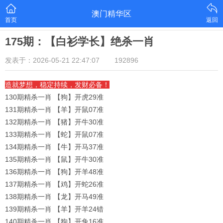
澳门精华区
首页
返回
175期：【白衫学长】绝杀一肖
发表于：2026-05-21 22:47:07
192896
造就梦想，稳定持续，发财必备！
130期精杀一肖 【狗】开虎29准
131期精杀一肖 【羊】开鼠07准
132期精杀一肖 【猪】开牛30准
133期精杀一肖 【蛇】开鼠07准
134期精杀一肖 【牛】开马37准
135期精杀一肖 【鼠】开牛30准
136期精杀一肖 【狗】开羊48准
137期精杀一肖 【鸡】开蛇26准
138期精杀一肖 【龙】开马49准
139期精杀一肖 【羊】开羊24错
140期精杀一肖 【狗】开兔16准