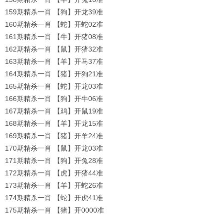
159期精杀一肖 【狗】开龙39准
160期精杀一肖 【蛇】开蛇02准
161期精杀一肖 【牛】开猪08准
162期精杀一肖 【鼠】开猪32准
163期精杀一肖 【羊】开马37准
164期精杀一肖 【猪】开狗21准
165期精杀一肖 【蛇】开龙03准
166期精杀一肖 【狗】开牛06准
167期精杀一肖 【鸡】开鼠19准
168期精杀一肖 【羊】开龙15准
169期精杀一肖 【猪】开羊24准
170期精杀一肖 【鼠】开龙03准
171期精杀一肖 【狗】开兔28准
172期精杀一肖 【虎】开猪44准
173期精杀一肖 【羊】开蛇26准
174期精杀一肖 【蛇】开虎41准
175期精杀一肖 【猪】开0000准