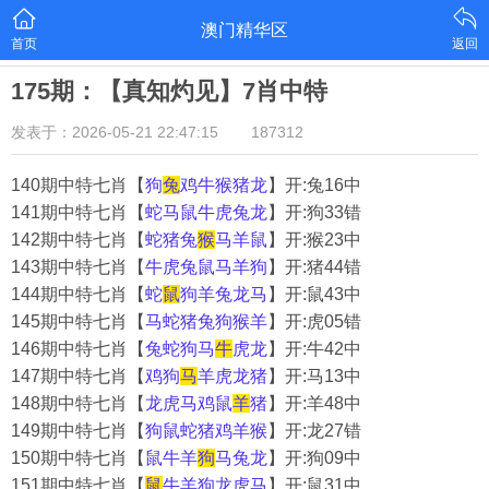
澳门精华区
首页
返回
175期：【真知灼见】7肖中特
发表于：2026-05-21 22:47:15
187312
140期中特七肖【
狗
兔
鸡牛猴猪龙
】开:兔16中
141期中特七肖【
蛇马鼠牛虎兔龙
】开:狗33错
142期中特七肖【
蛇猪兔
猴
马羊鼠
】开:猴23中
143期中特七肖【
牛虎兔鼠马羊狗
】开:猪44错
144期中特七肖【
蛇
鼠
狗羊兔龙马
】开:鼠43中
145期中特七肖【
马蛇猪兔狗猴羊
】开:虎05错
146期中特七肖【
兔蛇狗马
牛
虎龙
】开:牛42中
147期中特七肖【
鸡狗
马
羊虎龙猪
】开:马13中
148期中特七肖【
龙虎马鸡鼠
羊
猪
】开:羊48中
149期中特七肖【
狗鼠蛇猪鸡羊猴
】开:龙27错
150期中特七肖【
鼠牛羊
狗
马兔龙
】开:狗09中
151期中特七肖【
鼠
牛羊狗龙虎马
】开:鼠31中