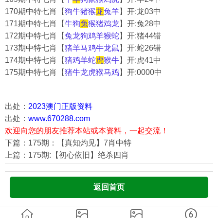
170期中特七肖【
狗牛猪猴
龙
兔羊
】开:龙03中
171期中特七肖【
牛狗
兔
猴猪鸡龙
】开:兔28中
172期中特七肖【
兔龙狗鸡羊猴蛇
】开:猪44错
173期中特七肖【
猪羊马鸡牛龙鼠
】开:蛇26错
174期中特七肖【
猪鸡羊蛇
虎
猴牛
】开:虎41中
175期中特七肖【
猪牛龙虎猴马鸡
】开:0000中
出处：
2023澳门正版资料
出处：
www.670288.com
欢迎向您的朋友推荐本站或本资料，一起交流！
下篇：175期：【真知灼见】7肖中特
上篇：175期:【初心依旧】绝杀四肖
返回首页