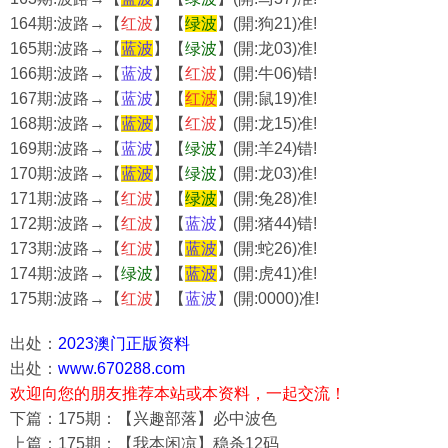
164期:波路→【
红
波
】【
绿
波
】(開:狗21)准!
165期:波路→【
蓝
波
】【
绿
波
】(開:龙03)准!
166期:波路→【
蓝
波
】【
红
波
】(開:牛06)错!
167期:波路→【
蓝
波
】【
红
波
】(開:鼠19)准!
168期:波路→【
蓝
波
】【
红
波
】(開:龙15)准!
169期:波路→【
蓝
波
】【
绿
波
】(開:羊24)错!
170期:波路→【
蓝
波
】【
绿
波
】(開:龙03)准!
171期:波路→【
红
波
】【
绿
波
】(開:兔28)准!
172期:波路→【
红
波
】【
蓝
波
】(開:猪44)错!
173期:波路→【
红
波
】【
蓝
波
】(開:蛇26)准!
174期:波路→【
绿
波
】【
蓝
波
】(開:虎41)准!
175期:波路→【
红
波
】【
蓝
波
】(開:0000)准!
出处：
2023澳门正版资料
出处：
www.670288.com
欢迎向您的朋友推荐本站或本资料，一起交流！
下篇：175期：【兴趣部落】必中波色
上篇：175期：【我本闲凉】稳杀12码