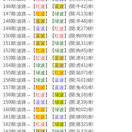
146期:波路→【
红
波
】【
蓝
波
】(開:牛42)准!
147期:波路→【
红
波
】【
绿
波
】(開:马13)准!
148期:波路→【
蓝
波
】【
绿
波
】(開:羊48)准!
149期:波路→【
蓝
波
】【
红
波
】(開:龙27)错!
150期:波路→【
蓝
波
】【
红
波
】(開:狗09)准!
151期:波路→【
蓝
波
】【
绿
波
】(開:鼠31)准!
152期:波路→【
红
波
】【
绿
波
】(開:狗45)准!
153期:波路→【
红
波
】【
蓝
波
】(開:虎41)准!
154期:波路→【
绿
波
】【
蓝
波
】(開:虎41)准!
155期:波路→【
绿
波
】【
红
波
】(開:鼠07)准!
156期:波路→【
绿
波
】【
蓝
波
】(開:马01)错!
157期:波路→【
红
波
】【
蓝
波
】(開:兔40)准!
158期:波路→【
红
波
】【
绿
波
】(開:兔16)准!
159期:波路→【
蓝
波
】【
绿
波
】(開:龙39)准!
160期:波路→【
红
波
】【
绿
波
】(開:蛇02)准!
161期:波路→【
红
波
】【
蓝
波
】(開:猪08)准!
162期:波路→【
红
波
】【
绿
波
】(開:猪32)准!
163期:波路→【
蓝
波
】【
绿
波
】(開:马37)准!