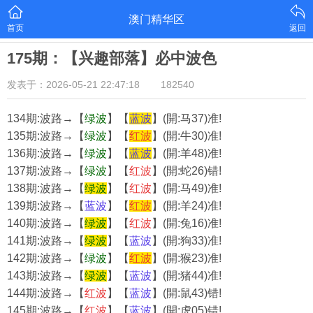
澳门精华区
首页
返回
175期：【兴趣部落】必中波色
发表于：2026-05-21 22:47:18
182540
134期:波路→【
绿
波
】【
蓝
波
】(開:马37)准!
135期:波路→【
绿
波
】【
红
波
】(開:牛30)准!
136期:波路→【
绿
波
】【
蓝
波
】(開:羊48)准!
137期:波路→【
绿
波
】【
红
波
】(開:蛇26)错!
138期:波路→【
绿
波
】【
红
波
】(開:马49)准!
139期:波路→【
蓝
波
】【
红
波
】(開:羊24)准!
140期:波路→【
绿
波
】【
红
波
】(開:兔16)准!
141期:波路→【
绿
波
】【
蓝
波
】(開:狗33)准!
142期:波路→【
绿
波
】【
红
波
】(開:猴23)准!
143期:波路→【
绿
波
】【
蓝
波
】(開:猪44)准!
144期:波路→【
红
波
】【
蓝
波
】(開:鼠43)错!
145期:波路→【
红
波
】【
蓝
波
】(開:虎05)错!