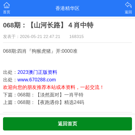
香港精华区
首页
返回
068期：【山河长路】４肖中特
发表于：2026-05-21 22:47:21
168315
068期:四肖『狗猴虎猪
』开:0000准
出处：
2023澳门正版资料
出处：
www.670288.com
欢迎向您的朋友推荐本站或本资料，一起交流！
下篇：068期：【淡然面对】一肖平特
上篇：068期：【夜跑遇你】精选24码
返回首页