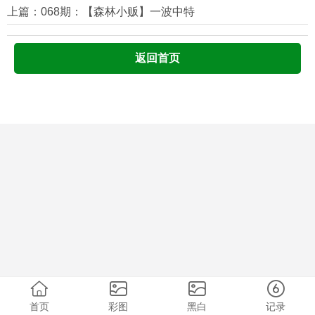
上篇：068期：【森林小贩】一波中特
返回首页
首页
彩图
黑白
记录