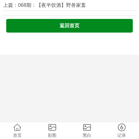
上篇：068期：【夜半饮酒】野兽家畜
返回首页
首页
彩图
黑白
记录