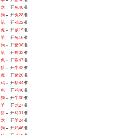
→
龙
← 开
兔40
准
→
狗
← 开
兔28
准
→
鼠
← 开
鸡22
准
→
虎
← 开
鼠19
准
→
羊
← 开
兔16
准
→
狗
← 开
猪08
准
→
鼠
← 开
狗33
准
→
兔
← 开
猴47
准
→
猪
← 开
牛42
准
→
虎
← 开
猪20
准
→
鸡
← 开
猪44
准
→
兔
← 开
鸡46
准
→
狗
← 开
牛30
准
→
羊
← 开
龙27
准
→
猪
← 开
马01
准
→
龙
← 开
羊24
准
→
狗
← 开
鸡46
准