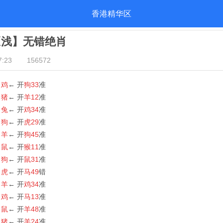
香港精华区
匪浅】无错绝肖
:23
156572
→
鸡
← 开
狗33
准
→
猪
← 开
羊12
准
→
兔
← 开
鸡34
准
→
狗
← 开
虎29
准
→
羊
← 开
狗45
准
→
鼠
← 开
猴11
准
→
狗
← 开
鼠31
准
→
虎
← 开
马49
错
→
羊
← 开
鸡34
准
→
鸡
← 开
马13
准
→
鼠
← 开
羊48
准
→
猪
← 开
羊24
准