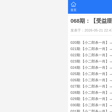
首页
068期：【受益
发表于：2026-05-21 22:47
020期:【小二郎杀一肖】
021期:【小二郎杀一肖】
022期:【小二郎杀一肖】
023期:【小二郎杀一肖】
024期:【小二郎杀一肖】
025期:【小二郎杀一肖】
026期:【小二郎杀一肖】
027期:【小二郎杀一肖】
028期:【小二郎杀一肖】
029期:【小二郎杀一肖】
030期:【小二郎杀一肖】
031期:【小二郎杀一肖】