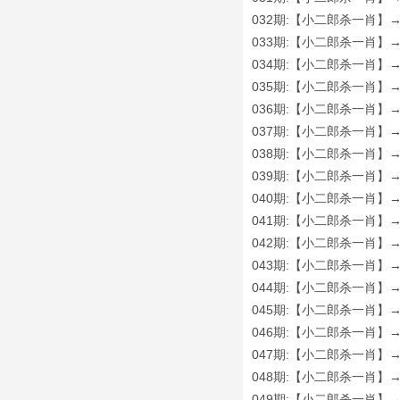
032期:【小二郎杀一肖】
033期:【小二郎杀一肖】
034期:【小二郎杀一肖】
035期:【小二郎杀一肖】
036期:【小二郎杀一肖】
037期:【小二郎杀一肖】
038期:【小二郎杀一肖】
039期:【小二郎杀一肖】
040期:【小二郎杀一肖】
041期:【小二郎杀一肖】
042期:【小二郎杀一肖】
043期:【小二郎杀一肖】
044期:【小二郎杀一肖】
045期:【小二郎杀一肖】
046期:【小二郎杀一肖】
047期:【小二郎杀一肖】
048期:【小二郎杀一肖】
049期:【小二郎杀一肖】