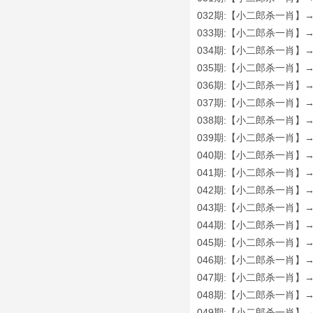
032期:【小二郎杀一肖】
033期:【小二郎杀一肖】
034期:【小二郎杀一肖】
035期:【小二郎杀一肖】
036期:【小二郎杀一肖】
037期:【小二郎杀一肖】
038期:【小二郎杀一肖】
039期:【小二郎杀一肖】
040期:【小二郎杀一肖】
041期:【小二郎杀一肖】
042期:【小二郎杀一肖】
043期:【小二郎杀一肖】
044期:【小二郎杀一肖】
045期:【小二郎杀一肖】
046期:【小二郎杀一肖】
047期:【小二郎杀一肖】
048期:【小二郎杀一肖】
049期:【小二郎杀一肖】