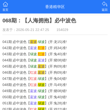
香港精华区
首页
返回
068期：【人海拥抱】必中波色
发表于：2026-05-21 22:47:25
154029
041期:必中波色【
蓝
波
.
绿
波
】(开:龙15)准!
042期:必中波色【
蓝
波
.
红
波
】(开:鸡34)准!
043期:必中波色【
绿
波
.
红
波
】(开:兔40)准!
044期:必中波色【
绿
波
.
蓝
波
】(开:猪08)错!
045期:必中波色【
绿
波
.
蓝
波
】(开:狗09)准!
046期:必中波色【
红
波
.
蓝
波
】(开:狗09)准!
047期:必中波色【
红
波
.
绿
波
】(开:兔04)错!
048期:必中波色【
红
波
.
绿
波
】(开:马49)准!
049期:必中波色【
蓝
波
.
绿
波
】(开:猪08)错!
050期:必中波色【
蓝
波
.
绿
波
】(开:兔40)错!
051期:必中波色【
蓝
波
.
绿
波
】(开:兔28)准!
052期:必中波色【
红
波
.
绿
波
】(开:鸡22)准!