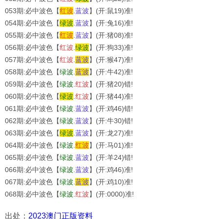
053期:必中波色【
红
波
.
蓝
波
】(开:鼠19)准!
054期:必中波色【
绿
波
.
蓝
波
】(开:兔16)准!
055期:必中波色【
红
波
.
蓝
波
】(开:猪08)准!
056期:必中波色【
红
波
.
绿
波
】(开:狗33)准!
057期:必中波色【
红
波
.
蓝
波
】(开:猴47)准!
058期:必中波色【
绿
波
.
蓝
波
】(开:牛42)准!
059期:必中波色【
绿
波
.
红
波
】(开:猪20)错!
060期:必中波色【
绿
波
.
红
波
】(开:猪44)准!
061期:必中波色【
绿
波
.
蓝
波
】(开:鸡46)错!
062期:必中波色【
绿
波
.
蓝
波
】(开:牛30)错!
063期:必中波色【
绿
波
.
蓝
波
】(开:龙27)准!
064期:必中波色【
绿
波
.
红
波
】(开:马01)准!
065期:必中波色【
绿
波
.
蓝
波
】(开:羊24)错!
066期:必中波色【
绿
波
.
蓝
波
】(开:鸡46)准!
067期:必中波色【
绿
波
.
蓝
波
】(开:鸡10)准!
068期:必中波色【
绿
波
.
红
波
】(开:0000)准!
出处：
2023澳门正版资料