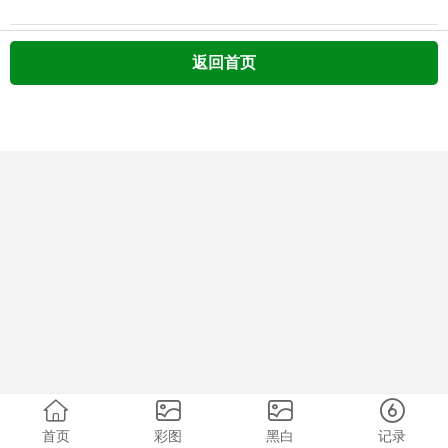
返回首页
首页
彩图
黑白
记录