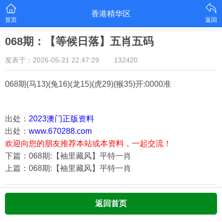
香港精华区
首页
返回
068期：【等候日落】五肖五码
发表于：2026-05-21 22:47:29
132420
068期
(马13)(兔16)(龙15)(虎29)(猴35)
开:0000准
出处：
2023澳门正版资料
出处：
www.670288.com
欢迎向您的朋友推荐本站或本资料，一起交流！
下篇：068期:【袖里藏风】平特一肖
上篇：068期:【袖里藏风】平特一肖
返回首页