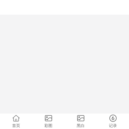
首页
彩图
黑白
记录